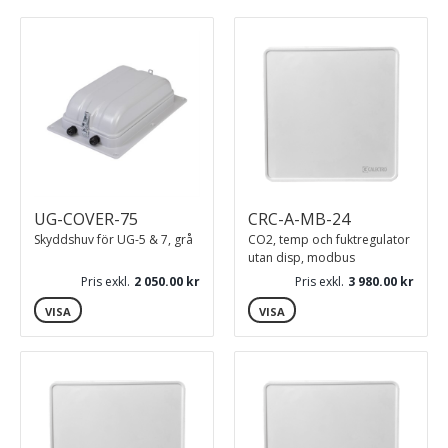
Normalt underhållsfri
Venturirör PST195-B, ingår i förpackningen
UG-COVER-75
CRC-A-MB-24
Skyddshuv för UG-5 & 7, grå
CO2, temp och fuktregulator
utan disp, modbus
Pris exkl.
2 050.00
Pris exkl.
3 980.00
VISA
VISA