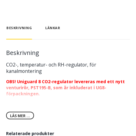
BESKRIVNING
LÄNKAR
Beskrivning
CO2-, temperatur- och RH-regulator, för
kanalmontering
OBS! Uniguard 8 CO2-regulator levereras med ett nytt
venturirör, PST195-B, som är inkluderat i UG8-
förpackningen.
Modbus kommunikation, fritt konfigurerbar
15 förinställda valbara funktioner
LÄS MER ...
Intern automatisk självkalibrering för CO2
Analog och/eller PWM utgångar
Relaterade produkter
Enkelt montage