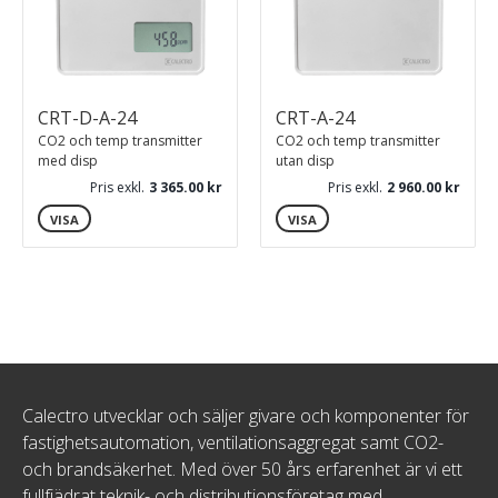
CRT-D-A-24
CRT-A-24
CO2 och temp transmitter
CO2 och temp transmitter
med disp
utan disp
Pris exkl.
3 365.00
Pris exkl.
2 960.00
VISA
VISA
Calectro utvecklar och säljer givare och komponenter för
fastighetsautomation, ventilationsaggregat samt CO2-
och brandsäkerhet. Med över 50 års erfarenhet är vi ett
fullfjädrat teknik- och distributionsföretag med