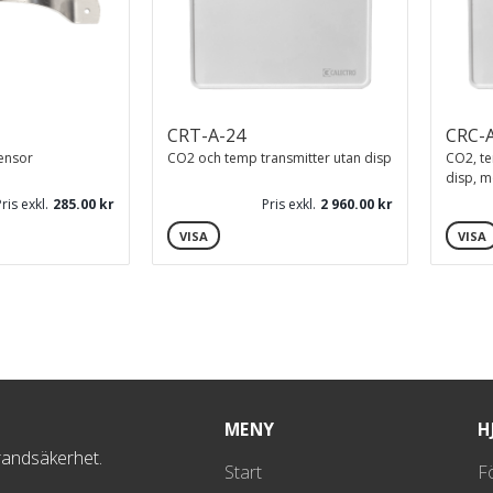
CRT-A-24
CRC-
ensor
CO2 och temp transmitter utan disp
CO2, te
disp, 
Pris exkl.
285.00
Pris exkl.
2 960.00
VISA
VISA
MENY
H
randsäkerhet.
Start
F