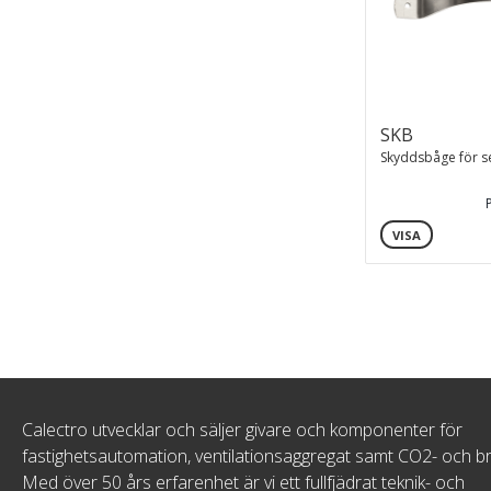
SKB
Skyddsbåge för s
VISA
Calectro utvecklar och säljer givare och komponenter för
fastighetsautomation, ventilationsaggregat samt CO2- och b
Med över 50 års erfarenhet är vi ett fullfjädrat teknik- och