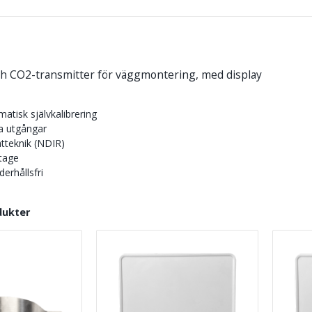
h CO2-transmitter för väggmontering, med display
matisk självkalibrering
a utgångar
tteknik (NDIR)
tage
erhållsfri
dukter