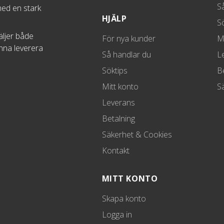
S
med en stark
HJÄLP
S
äljer både
För nya kunder
M
unna leverera
Så handlar du
L
Söktips
B
Mitt konto
S
Leverans
Betalning
Säkerhet & Cookies
Kontakt
MITT KONTO
Skapa konto
Logga in