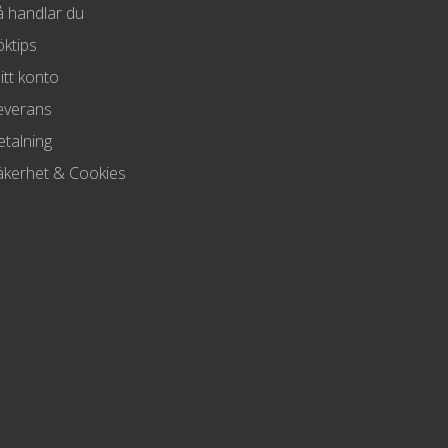
å handlar du
öktips
itt konto
everans
etalning
äkerhet & Cookies