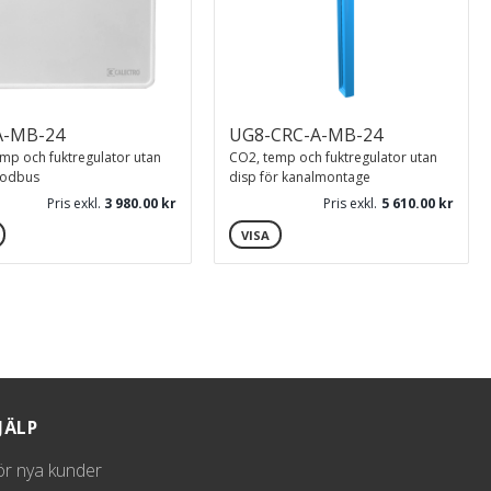
A-MB-24
UG8-CRC-A-MB-24
mp och fuktregulator utan
CO2, temp och fuktregulator utan
modbus
disp för kanalmontage
Pris exkl.
3 980.00
Pris exkl.
5 610.00
VISA
JÄLP
ör nya kunder