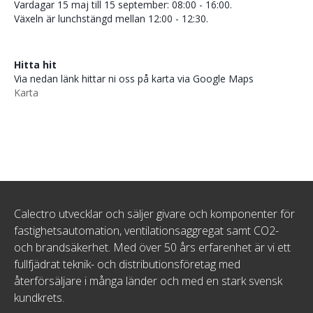
Vardagar 15 maj till 15 september: 08:00 - 16:00.
Växeln är lunchstängd mellan 12:00 - 12:30.
Hitta hit
Via nedan länk hittar ni oss på karta via Google Maps
Karta
Calectro utvecklar och säljer givare och komponenter för
fastighetsautomation, ventilationsaggregat samt CO2-
och brandsäkerhet. Med över 50 års erfarenhet är vi ett
fullfjädrat teknik- och distributionsföretag med
återförsäljare i många länder och med en stark svensk
kundkrets.