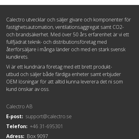
Calectro utvecklar och säljer givare och komponenter för
fastighetsautomation, ventilationsaggregat samt CO2-
och brandsäkerhet. Med över 50 års erfarenhet är vi ett
fullfjädrat teknik- och distributionsföretag med
återförsäljare i många länder och med en stark svensk
kundkrets.
Vi är ett kundnära företag med ett brett produkt-
utbud och säljer både färdiga enheter samt erbjuder
OEM lösningar för att alltid kunna leverera det ni som
kund önskar av oss.
Calectro AB
E-post:
support@calectro.se
Telefon:
+46 31-695301
Adress:
Box 9097