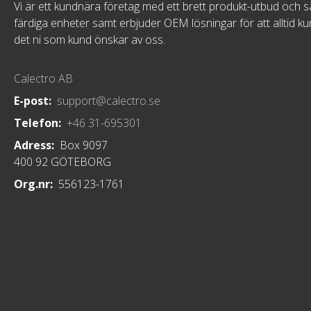
Vi är ett kundnära företag med ett brett produkt-utbud och s
färdiga enheter samt erbjuder OEM lösningar för att alltid k
det ni som kund önskar av oss.
Calectro AB
E-post:
support@calectro.se
Telefon:
+46 31-695301
Adress:
Box 9097
400 92 GÖTEBORG
Org.nr:
556123-1761