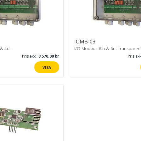
IOMB-03
 & 4ut
I/O Modbus 6in & 6ut transparen
Pris exkl.
3 570.00
Pris exk
VISA