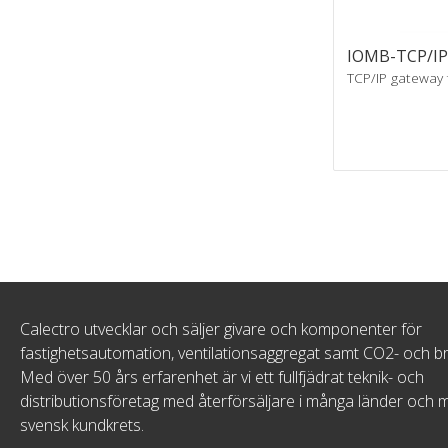
IOMB-TCP/I
TCP/IP gateway
Calectro utvecklar och säljer givare och komponenter för
fastighetsautomation, ventilationsaggregat samt CO2- och b
Med över 50 års erfarenhet är vi ett fullfjädrat teknik- och
distributionsföretag med återförsäljare i många länder och 
svensk kundkrets.