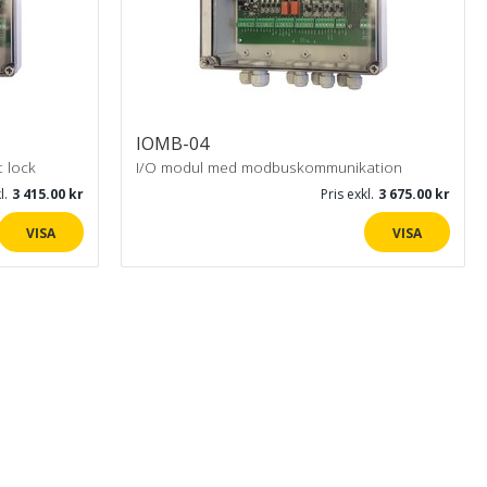
IOMB-04
t lock
I/O modul med modbuskommunikation
l.
3 415.00
Pris exkl.
3 675.00
VISA
VISA