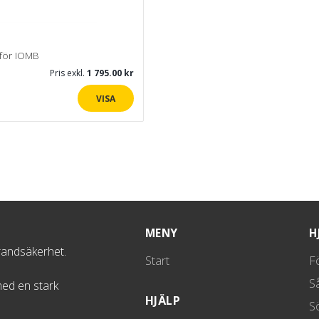
P
 för IOMB
Pris exkl.
1 795.00
VISA
MENY
H
randsäkerhet.
Start
F
S
med en stark
HJÄLP
S