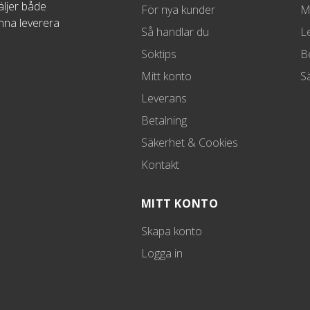
äljer både
För nya kunder
M
unna leverera
Så handlar du
L
Söktips
B
Mitt konto
S
Leverans
Betalning
Säkerhet & Cookies
Kontakt
MITT KONTO
Skapa konto
Logga in