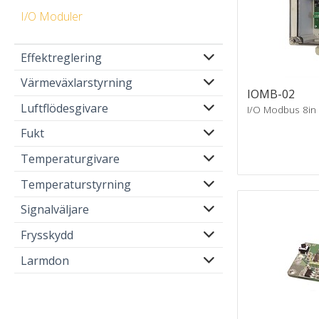
I/O Moduler
Effektreglering
Värmeväxlarstyrning
IOMB-02
Luftflödesgivare
I/O Modbus 8in
Fukt
Temperaturgivare
Temperaturstyrning
Signalväljare
Frysskydd
Larmdon