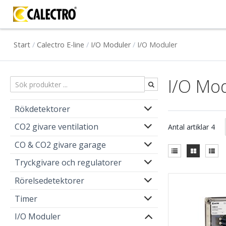
Start
/
Calectro E-line
/
I/O Moduler
/
I/O Moduler
I/O Mo
Rökdetektorer
CO2 givare ventilation
Antal artiklar
4
CO & CO2 givare garage
Tryckgivare och regulatorer
Rörelsedetektorer
Timer
I/O Moduler