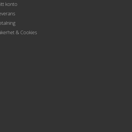
itt konto
everans
etalning
äkerhet & Cookies