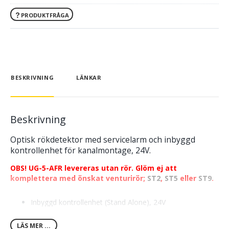
PRODUKTFRÅGA
BESKRIVNING
LÄNKAR
Beskrivning
Optisk rökdetektor med servicelarm och inbyggd
kontrollenhet för kanalmontage, 24V.
OBS! UG-5-AFR levereras utan rör. Glöm ej att
komplettera med önskat venturirör;
ST2
,
ST5
eller
ST9
.
Inbyggd kontrollenhet (Stand Alone), 24V
Automatisk känslighetsjustering: färre falsklarm och
längre livslängd
LÄS MER ...