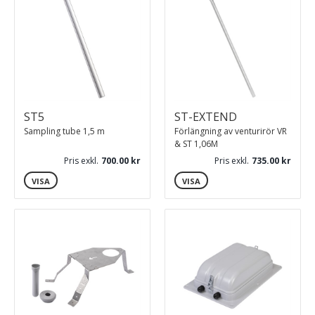
ST5
ST-EXTEND
Sampling tube 1,5 m
Förlängning av venturirör VR
& ST 1,06M
Pris exkl.
700.00
Pris exkl.
735.00
VISA
VISA