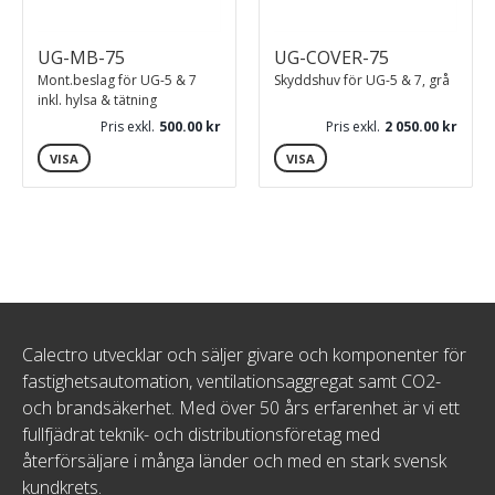
UG-MB-75
UG-COVER-75
Mont.beslag för UG-5 & 7
Skyddshuv för UG-5 & 7, grå
inkl. hylsa & tätning
Pris exkl.
500.00
Pris exkl.
2 050.00
VISA
VISA
Calectro utvecklar och säljer givare och komponenter för
fastighetsautomation, ventilationsaggregat samt CO2-
och brandsäkerhet. Med över 50 års erfarenhet är vi ett
fullfjädrat teknik- och distributionsföretag med
återförsäljare i många länder och med en stark svensk
kundkrets.