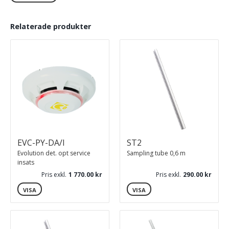
Patenterat venturirör
En-rörssystem Uniguard Superflow
Relaterade produkter
Servicelarm
Testhål i locket
Enkel montering
Elektronisk luftflödesindikator
EVC-PY-DA/I
ST2
Evolution det. opt service
Sampling tube 0,6 m
insats
Pris exkl.
1 770.00
Pris exkl.
290.00
VISA
VISA