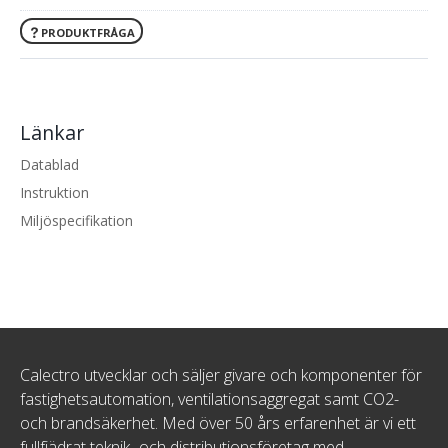
PRODUKTFRÅGA
Länkar
Datablad
Instruktion
Miljöspecifikation
Calectro utvecklar och säljer givare och komponenter för
fastighetsautomation, ventilationsaggregat samt CO2-
och brandsäkerhet. Med över 50 års erfarenhet är vi ett
fullfjädrat teknik- och distributionsföretag med